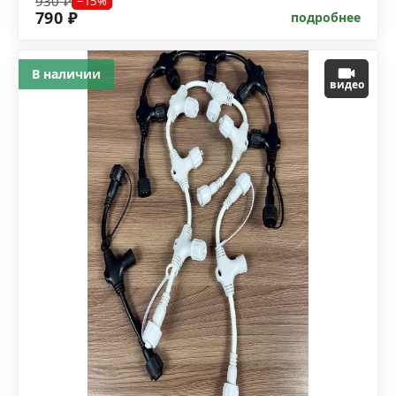
930 ₽
−15%
790 ₽
подробнее
В наличии
видео