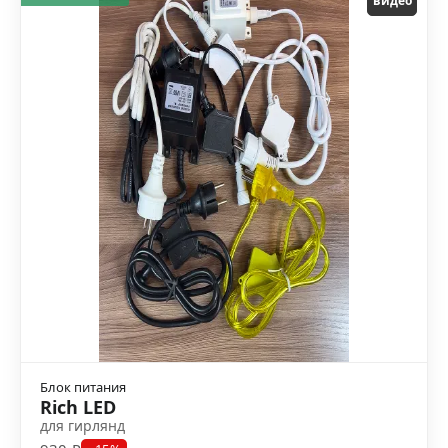
видео
Блок питания
Rich LED
для гирлянд