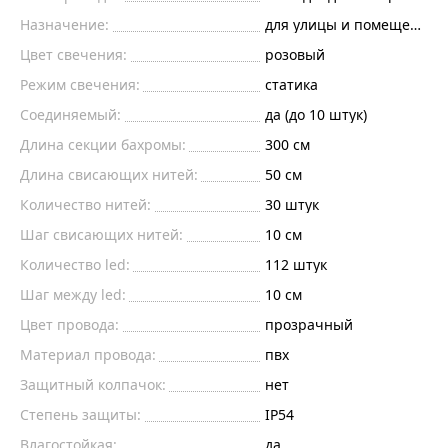
Назначение:
для улицы и помещений
Цвет свечения:
розовый
Режим свечения:
статика
Соединяемый:
да (до 10 штук)
Длина секции бахромы:
300 см
Длина свисающих нитей:
50 см
Количество нитей:
30 штук
Шаг свисающих нитей:
10 см
Количество led:
112 штук
Шаг между led:
10 см
Цвет провода:
прозрачный
Материал провода:
пвх
Защитный колпачок:
нет
Степень защиты:
IP54
Влагостойкая:
да