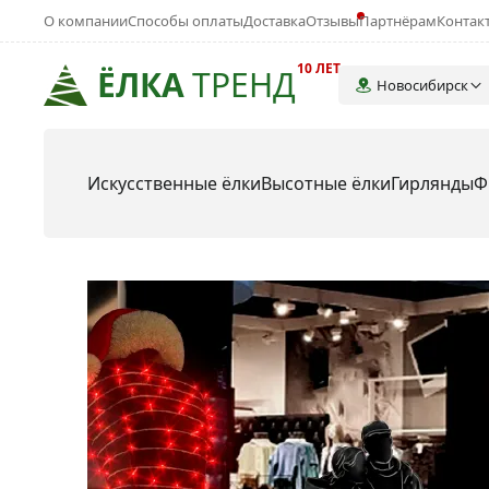
О компании
Способы оплаты
Доставка
Отзывы
Партнёрам
Контак
10 ЛЕТ
ЁЛКА
ТРЕНД
Новосибирск
Искусственные ёлки
Высотные ёлки
Гирлянды
Ф