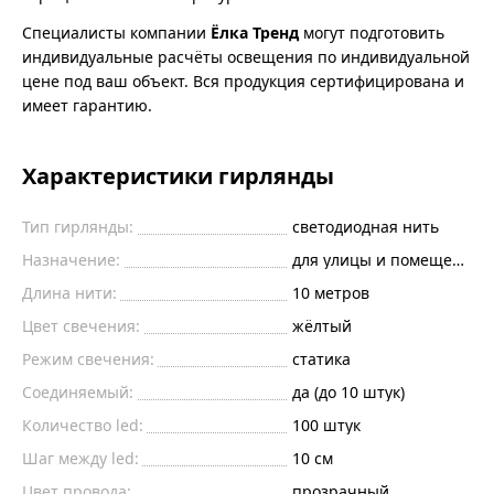
Специалисты компании
Ёлка Тренд
могут подготовить
индивидуальные расчёты освещения по индивидуальной
цене под ваш объект. Вся продукция сертифицирована и
имеет гарантию.
Характеристики гирлянды
Тип гирлянды:
светодиодная нить
Назначение:
для улицы и помещений
Длина нити:
10
метров
Цвет свечения:
жёлтый
Режим свечения:
статика
Соединяемый:
да (до 10 штук)
Количество led:
100
штук
Шаг между led:
10
см
Цвет провода:
прозрачный