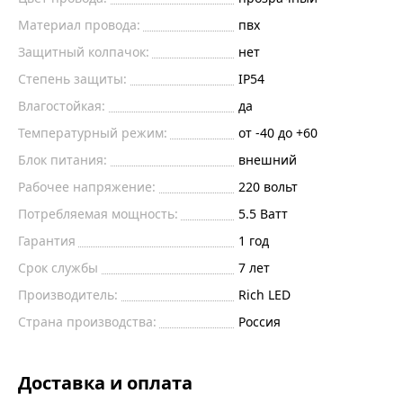
Материал провода:
пвх
Защитный колпачок:
нет
Степень защиты:
IP54
Влагостойкая:
да
Температурный режим:
от -40 до +60
Блок питания:
внешний
Рабочее напряжение:
220
вольт
Потребляемая мощность:
5.5
Ватт
Гарантия
1 год
Срок службы
7 лет
Производитель:
Rich LED
Страна производства:
Россия
Доставка и оплата