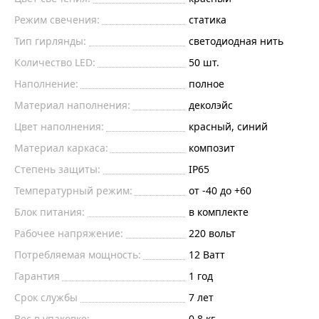
Режим свечения:
статика
Тип гирлянды:
светодиодная нить
Количество LED:
50 шт.
Наполнение:
полное
Материал наполнения:
деколэйс
Цвет наполнения:
красный, синий
Материал каркаса:
композит
Степень защиты:
IP65
Температурный режим:
от -40 до +60
Блок питания:
в комплекте
Рабочее напряжение:
220
вольт
Потребляемая мощность:
12
Ватт
Гарантия
1 год
Срок службы
7 лет
Вес в упаковке:
0.8 кг