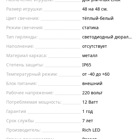
Размер игрушки:
48 на 48 см.
Цвет свечения:
тёплый-белый
Режим свечения:
статика
Тип гирлянды:
светодиодный дюралайт
Наполнение:
отсутствует
Материал каркаса:
металл
Степень защиты:
IP65
Температурный режим:
от -40 до +60
Блок питания:
внешний
Рабочее напряжение:
220
вольт
Потребляемая мощность:
12
Ватт
Гарантия
1 год
Срок службы
7 лет
Производитель:
Rich LED