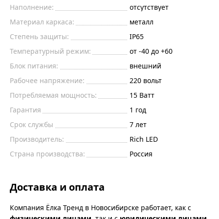
Наполнение:
отсутствует
Материал каркаса:
металл
Степень защиты:
IP65
Температурный режим:
от -40 до +60
Блок питания:
внешний
Рабочее напряжение:
220
вольт
Потребляемая мощность:
15
Ватт
Гарантия
1 год
Срок службы
7 лет
Производитель:
Rich LED
Страна производства:
Россия
Доставка и оплата
Компания Ёлка Тренд в Новосибирске работает, как с
физическими лицами
, так и с
юридическими лицами