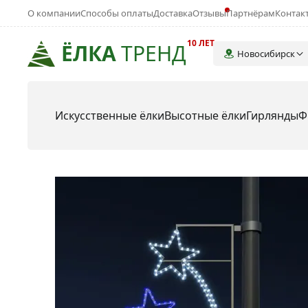
О компании
Способы оплаты
Доставка
Отзывы
Партнёрам
Контак
10 ЛЕТ
ЁЛКА
ТРЕНД
Новосибирск
Искусственные ёлки
Высотные ёлки
Гирлянды
Ф