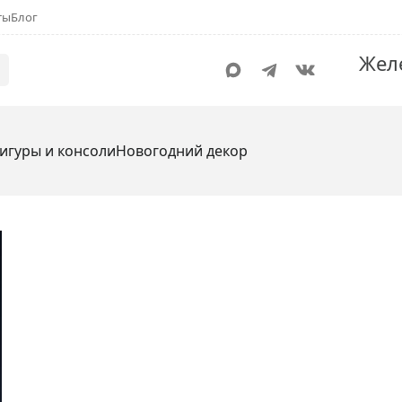
ты
Блог
Жел
игуры и консоли
Новогодний декор