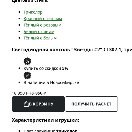
Цветовой стиль:
Триколор
Красный с тёплым
Тёплый с розовым
Белый с синим
Тёплый с белым
Светодиодная консоль "Звёзды #2" CL302-1, три
Купить со скидкой
5%
В наличии в Новосибирске
18 950 ₽
19 950 ₽
В КОРЗИНУ
ПОЛУЧИТЬ РАСЧЁТ
Характеристики игрушки:
Цвет свечения:
триколор