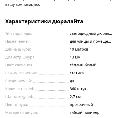
вашу композицию.
Характеристики дюралайта
Тип гирлянды:
светодиодный дюралайт
Назначение:
для улицы и помещений
Длина шнура:
10
метров
Диаметр шнура:
13 мм
Цвет свечения:
тёплый-белый
Режим свечения:
статика
Соединяемый:
да
Количество led:
360
штук
Шаг между led:
2,7
см
Цвет шнура:
прозрачный
Материал шнура:
гибкий полимер