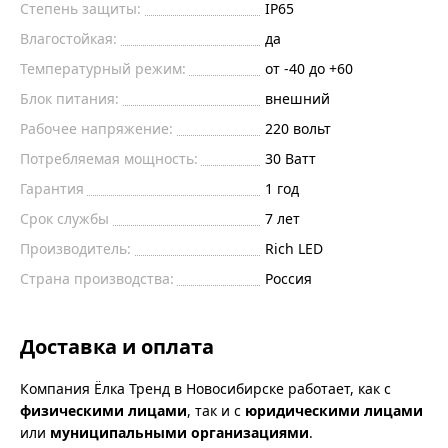
Степень защиты:
IP65
Влагостойкая:
да
Температурный режим:
от -40 до +60
Блок питания:
внешний
Рабочее напряжение:
220
вольт
Потребляемая мощность:
30
Ватт
Гарантия
1 год
Срок службы
7 лет
Производитель:
Rich LED
Страна производства:
Россия
Доставка и оплата
Компания Ёлка Тренд в Новосибирске работает, как с
физическими лицами
, так и с
юридическими лицами
или
муниципальными организациями
.