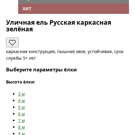
ХИТ
Уличная ель Русская каркасная
зелёная
каркасная конструкция, пышная хвоя, устойчивая, срок
службы 5+ лет
Выберите параметры ёлки
Высота ёлки:
3
м
4
м
5
м
6
м
7
м
8
м
9
м