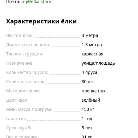
Почта:
ng@elka.store
Характеристики ёлки
Высота ёлки:
3
метра
Диаметр основания:
1.3
метра
Тип конструкции:
каркасная
Назначение:
улица/площадь
Количество ярусов:
4 яруса
Количество веток:
80
шт.
Материал хвои:
плёнка пвх
Цвет хвои:
зелёный
Мин. масса пригруза:
150
кг
Гарантия
1 год
Срок службы
5 лет
Вес в упаковке:
91 кг